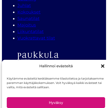
Juhlat
Kokoukset
Saunatilat
Majoitus
Liikuntatilat
Vuokrattavat tilat
Hallinnoi evästeitä
Suomen Nuoriso-opisto Paukkula
Käytämme evästeitä kerätäksemme tilastotietoa ja tarjotaksemme
Paukkulantie 22, 50170 Mikkeli
paremman käyttäjäkokemuksen. Voit hyväksyä kaikki evästeet tai
valita, mitä evästeitä sallitaan.
Puh. 040 357 7735
Tietosuojaseloste
palvelukeskus@sno.fi
Hyväksy