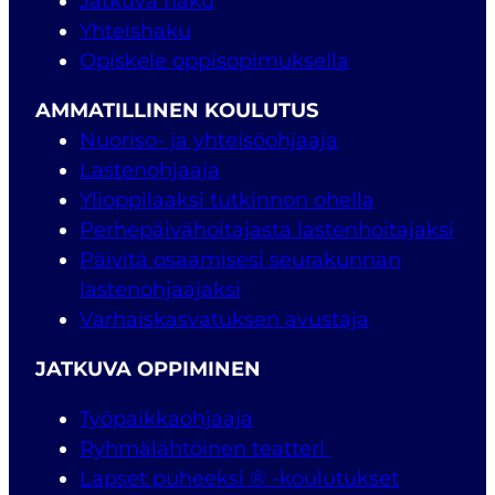
Jatkuva haku
Yhteishaku
Opiskele oppisopimuksella
AMMATILLINEN KOULUTUS
Nuoriso- ja yhteisöohjaaja
Lastenohjaaja
Ylioppilaaksi tutkinnon ohella
Perhepäivähoitajasta lastenhoitajaksi
Päivitä osaamisesi seurakunnan
lastenohjaajaksi
Varhaiskasvatuksen avustaja
JATKUVA OPPIMINEN
Työpaikkaohjaaja
Ryhmälähtöinen teatteri
Lapset puheeksi ® -koulutukset