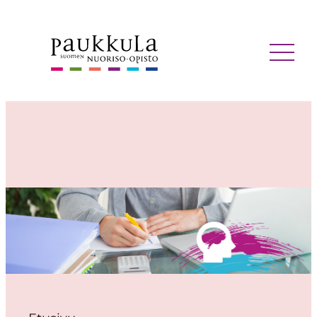
Siirry
sisältöön
MENU