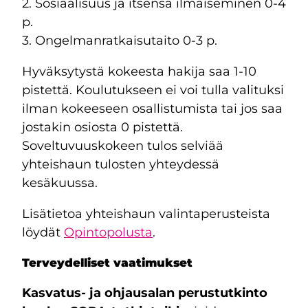
2. Sosiaalisuus ja itsensä ilmaiseminen 0-4
p.
3. Ongelmanratkaisutaito 0-3 p.
Hyväksytystä kokeesta hakija saa 1-10
pistettä. Koulutukseen ei voi tulla valituksi
ilman kokeeseen osallistumista tai jos saa
jostakin osiosta 0 pistettä.
Soveltuvuuskokeen tulos selviää
yhteishaun tulosten yhteydessä
kesäkuussa.
Lisätietoa yhteishaun valintaperusteista
löydät
Opintopolusta
.
Terveydelliset vaatimukset
Kasvatus- ja ohjausalan perustutkinto