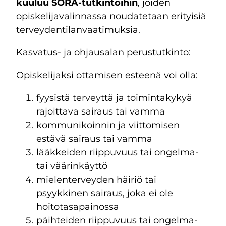
kuuluu SORA-tutkintoihin
, joiden
opiskelijavalinnassa noudatetaan erityisiä
terveydentilanvaatimuksia.
Kasvatus- ja ohjausalan perustutkinto:
Opiskelijaksi ottamisen esteenä voi olla:
fyysistä terveyttä ja toimintakykyä
rajoittava sairaus tai vamma
kommunikoinnin ja viittomisen
estävä sairaus tai vamma
lääkkeiden riippuvuus tai ongelma-
tai väärinkäyttö
mielenterveyden häiriö tai
psyykkinen sairaus, joka ei ole
hoitotasapainossa
päihteiden riippuvuus tai ongelma-