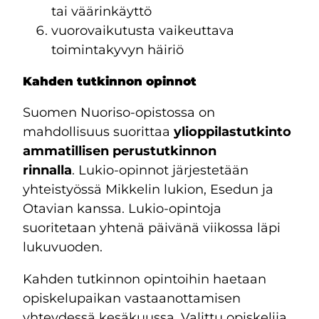
tai väärinkäyttö
vuorovaikutusta vaikeuttava
toimintakyvyn häiriö
Kahden tutkinnon opinnot
Suomen Nuoriso-opistossa on
mahdollisuus suorittaa
ylioppilastutkinto
ammatillisen perustutkinnon
rinnalla
. Lukio-opinnot järjestetään
yhteistyössä Mikkelin lukion, Esedun ja
Otavian kanssa. Lukio-opintoja
suoritetaan yhtenä päivänä viikossa läpi
lukuvuoden.
Kahden tutkinnon opintoihin haetaan
opiskelupaikan vastaanottamisen
yhteydessä kesäkuussa. Valittu opiskelija