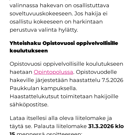
valinnassa hakevan on osallistuttava
soveltuvuuskokeeseen. Jos hakija ei
osallistu kokeeseen on harkintaan
perustuva valinta hylätty.
Yhteishaku Opistovuosi oppivelvollisille
koulutukseen
Opistovuosi oppivelvollisille koulutukseen
haetaan
Opintopolussa
. Opistovuodelle
hakeville järjestetään haastattelu 7.5.2026
Paukkulan kampuksella.
Haastattelukutsut toimitetaan hakijoille
sähköpostitse.
Lataa itsellesi alla oleva liitelomake ja
täytä se. Palauta liitelomake
31.3.2026 klo
15
mennessä osoitteeseen: