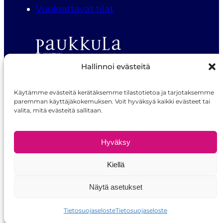
Vuokrattavat tilat
Hallinnoi evästeitä
Suomen Nuoriso-opisto Paukkula
Käytämme evästeitä kerätäksemme tilastotietoa ja tarjotaksemme
Paukkulantie 22, 50170 Mikkeli
paremman käyttäjäkokemuksen. Voit hyväksyä kaikki evästeet tai
valita, mitä evästeitä sallitaan.
Puh. 040 357 7735
Tietosuojaseloste
palvelukeskus@sno.fi
Hyväksy
Kiellä
Näytä asetukset
Tietosuojaseloste
Tietosuojaseloste