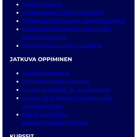
Lastenohjaaja
Ylioppilaaksi tutkinnon ohella
Perhepäivähoitajasta lastenhoitajaksi
Päivitä osaamisesi seurakunnan
lastenohjaajaksi
Varhaiskasvatuksen avustaja
JATKUVA OPPIMINEN
Työpaikkaohjaaja
Ryhmälähtöinen teatteri
Lapset puheeksi ® -koulutukset
Lapsen ja huoltajan osallisuuden
vahvistaminen
Alle 3-vuotiaiden
kokopäiväpedagogiikka
KURSSIT