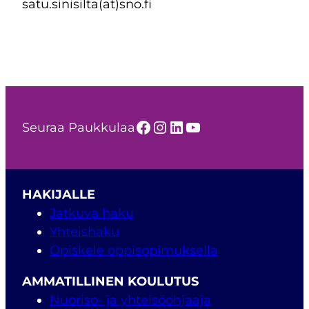
satu.sinisilta(at)sno.fi
Facebook
Instagram
LinkedIn
YouTube
Seuraa Paukkulaa
HAKIJALLE
Jatkuva haku
Yhteishaku
Opiskele oppisopimuksella
AMMATILLINEN KOULUTUS
Nuoriso- ja yhteisöohjaaja