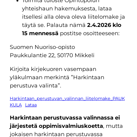
Toimita tuloste Opintopolun
yhteishaun hakemuksesta, lataa
itsellesi alla oleva oleva liitelomake ja
täytä se. Palauta nämä
2.4.2026 klo
15 mennessä
postitse osoitteeseen:
Suomen Nuoriso-opisto
Paukkulantie 22, 50170 Mikkeli
Kirjoita kirjekuoren vasempaan
yläkulmaan merkintä ”Harkintaan
perustuva valinta”.
Harkintaan_perustuvan_valinnan_liitelomake_PAUK
KULA
Lataa
Harkintaan perustuvassa valinnassa ei
järjestetä oppimisvalmiuskoetta
, mutta
jokaisen harkintaan perustuvassa