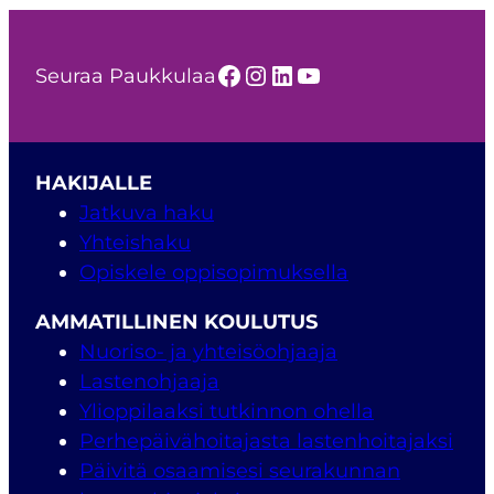
Facebook
Instagram
LinkedIn
YouTube
Seuraa Paukkulaa
HAKIJALLE
Jatkuva haku
Yhteishaku
Opiskele oppisopimuksella
AMMATILLINEN KOULUTUS
Nuoriso- ja yhteisöohjaaja
Lastenohjaaja
Ylioppilaaksi tutkinnon ohella
Perhepäivähoitajasta lastenhoitajaksi
Päivitä osaamisesi seurakunnan