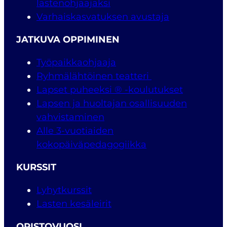
lastenohjaajaksi
Varhaiskasvatuksen avustaja
JATKUVA OPPIMINEN
Työpaikkaohjaaja
Ryhmälähtöinen teatteri
Lapset puheeksi ® -koulutukset
Lapsen ja huoltajan osallisuuden
vahvistaminen
Alle 3-vuotiaiden
kokopäiväpedagogiikka
KURSSIT
Lyhytkurssit
Lasten kesäleirit
OPISTOVUOSI